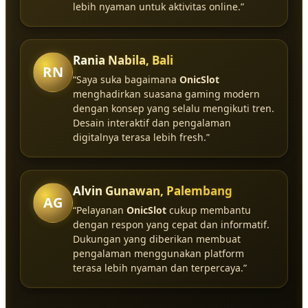
lebih nyaman untuk aktivitas online.”
Rania Nabila, Bali
RN
“Saya suka bagaimana
OnicSlot
menghadirkan suasana gaming modern
dengan konsep yang selalu mengikuti tren.
Desain interaktif dan pengalaman
digitalnya terasa lebih fresh.”
Alvin Gunawan, Palembang
AG
“Pelayanan
OnicSlot
cukup membantu
dengan respon yang cepat dan informatif.
Dukungan yang diberikan membuat
pengalaman menggunakan platform
terasa lebih nyaman dan terpercaya.”