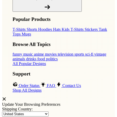
Popular Products
T-Shirts
Shorts
Hoodies
Hats
Kids T-Shirts
Stickers
Tank
Tops
Mugs
Browse All Topics
funny
music
anime
movies
television
sports
sci-fi
vintage
animals
drinks
food
politics
All Popular Designs
Support
Order Status
FAQ
Contact Us
Shop All Designs
Update Your Browsing Preferences
Shipping Country: