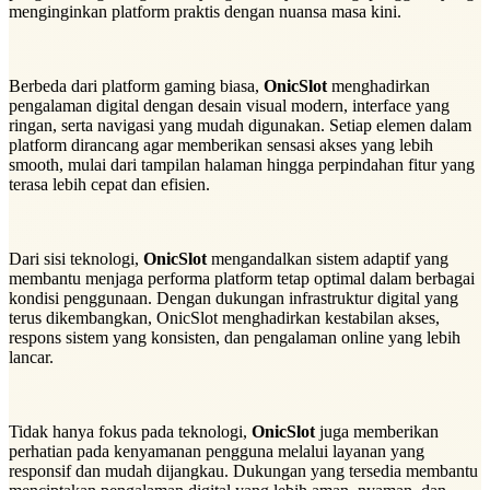
menginginkan platform praktis dengan nuansa masa kini.
Berbeda dari platform gaming biasa,
OnicSlot
menghadirkan
pengalaman digital dengan desain visual modern, interface yang
ringan, serta navigasi yang mudah digunakan. Setiap elemen dalam
platform dirancang agar memberikan sensasi akses yang lebih
smooth, mulai dari tampilan halaman hingga perpindahan fitur yang
terasa lebih cepat dan efisien.
Dari sisi teknologi,
OnicSlot
mengandalkan sistem adaptif yang
membantu menjaga performa platform tetap optimal dalam berbagai
kondisi penggunaan. Dengan dukungan infrastruktur digital yang
terus dikembangkan, OnicSlot menghadirkan kestabilan akses,
respons sistem yang konsisten, dan pengalaman online yang lebih
lancar.
Tidak hanya fokus pada teknologi,
OnicSlot
juga memberikan
perhatian pada kenyamanan pengguna melalui layanan yang
responsif dan mudah dijangkau. Dukungan yang tersedia membantu