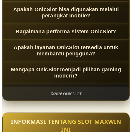
praktis, tampilan menarik, dan performa stabil untuk
OnicSlot
menawarkan kombinasi desain modern, sistem
pengalaman online yang lebih nyaman.
Apakah OnicSlot bisa digunakan melalui
adaptif, navigasi responsif, dan teknologi digital yang
perangkat mobile?
dirancang untuk memberikan pengalaman gaming lebih
lancar serta efisien.
Ya,
OnicSlot
mendukung berbagai perangkat seperti
Bagaimana performa sistem OnicSlot?
smartphone, tablet, hingga desktop dengan tampilan
fleksibel dan sistem yang tetap nyaman digunakan.
OnicSlot
dikembangkan dengan teknologi digital yang
Apakah layanan OnicSlot tersedia untuk
membantu menjaga kestabilan sistem, mempercepat
membantu pengguna?
respons akses, dan memberikan pengalaman online yang
lebih optimal.
Ya,
OnicSlot
menyediakan dukungan pengguna yang
Mengapa OnicSlot menjadi pilihan gaming
responsif dengan layanan informatif untuk membantu
modern?
kebutuhan pengguna secara lebih mudah.
Karena
OnicSlot
menghadirkan perpaduan antara konsep
gaming urban, teknologi adaptif, visual kekinian, dan
©2026 ONICSLOT
performa stabil yang mengikuti perkembangan dunia
digital.
INFORMASI TENTANG SLOT MAXWIN
INI