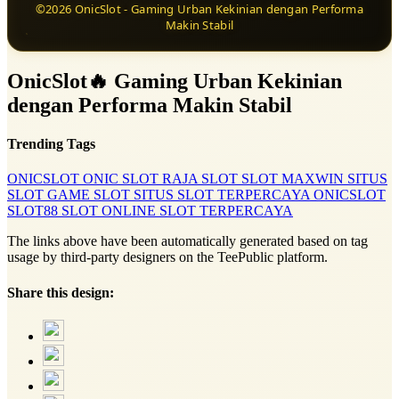
©2026 OnicSlot - Gaming Urban Kekinian dengan Performa
Makin Stabil
OnicSlot🔥 Gaming Urban Kekinian
dengan Performa Makin Stabil
Trending Tags
ONICSLOT
ONIC SLOT
RAJA SLOT
SLOT MAXWIN
SITUS
SLOT
GAME SLOT
SITUS SLOT TERPERCAYA
ONICSLOT
SLOT88
SLOT ONLINE
SLOT TERPERCAYA
The links above have been automatically generated based on tag
usage by third-party designers on the TeePublic platform.
Share this design: