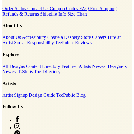
Order Status
Contact Us
Coupon Codes
FAQ
Free Shipping
Refunds & Returns
Shipping Info
Size Chart
About Us
About Us
Accessibility
Create a Dashery Store
Careers
Hire an
Artist
Social Responsibility
TeePublic Reviews
Explore
All Designs
Content Directory
Featured Artists
Newest Designers
Newest T-Shirts
Tag Directory
Artists
Artist Signup
Design Guide
TeePublic Blog
Follow Us