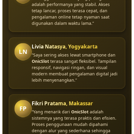
adalah performanya yang stabil. Akses
tetap lancar, proses terasa cepat, dan
pengalaman online tetap nyaman saat
digunakan dalam waktu lama.”
Livia Natasya, Yogyakarta
LN
“Saya sering akses lewat smartphone dan
OnicSlot
terasa sangat fleksibel. Tampilan
responsif, navigasi ringan, dan visual
modern membuat pengalaman digital jadi
lebih menyenangkan.”
Fikri Pratama, Makassar
FP
“Yang menarik dari
OnicSlot
adalah
sistemnya yang terasa praktis dan efisien.
Proses penggunaan mudah dipahami
dengan alur yang sederhana sehingga