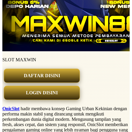
SLOT MAXWIN
DAFTAR DISINI
LOGIN DISINI
OnicSlot
hadir membawa konsep Gaming Urban Kekinian dengan
performa makin stabil yang dirancang untuk mengikuti
perkembangan dunia digital modern. Mengusung tampilan yang
fresh, akses cepat, dan sistem yang responsif, OnicSlot memberikan
pengalaman gaming online yang lebih nyaman bagi pengguna yang