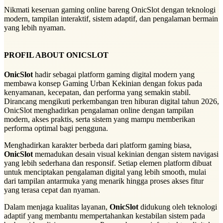
Nikmati keseruan gaming online bareng OnicSlot dengan teknologi
modern, tampilan interaktif, sistem adaptif, dan pengalaman bermain
yang lebih nyaman.
PROFIL ABOUT ONICSLOT
OnicSlot
hadir sebagai platform gaming digital modern yang
membawa konsep Gaming Urban Kekinian dengan fokus pada
kenyamanan, kecepatan, dan performa yang semakin stabil.
Dirancang mengikuti perkembangan tren hiburan digital tahun 2026,
OnicSlot menghadirkan pengalaman online dengan tampilan
modern, akses praktis, serta sistem yang mampu memberikan
performa optimal bagi pengguna.
Menghadirkan karakter berbeda dari platform gaming biasa,
OnicSlot
memadukan desain visual kekinian dengan sistem navigasi
yang lebih sederhana dan responsif. Setiap elemen platform dibuat
untuk menciptakan pengalaman digital yang lebih smooth, mulai
dari tampilan antarmuka yang menarik hingga proses akses fitur
yang terasa cepat dan nyaman.
Dalam menjaga kualitas layanan,
OnicSlot
didukung oleh teknologi
adaptif yang membantu mempertahankan kestabilan sistem pada