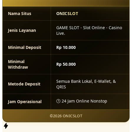
Nama Situs
ONICSLOT
GAME SLOT - Slot Online - Casino
Jenis Layanan
Live.
Minimal Deposit
Rp 10.000
Minimal
Rp 50.000
Withdraw
Semua Bank Lokal, E-Wallet, &
Metode Deposit
QRIS
🕒 24 Jam Online Nonstop
Jam Operasional
©2026 ONICSLOT