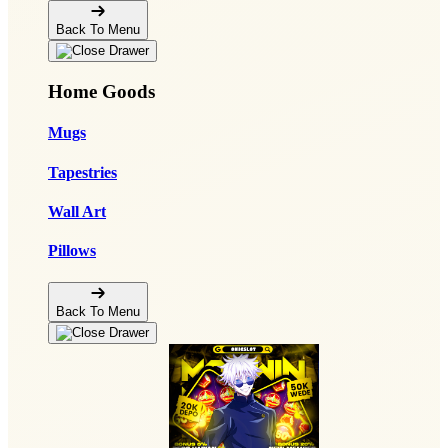
Back To Menu
Home Goods
Mugs
Tapestries
Wall Art
Pillows
Back To Menu