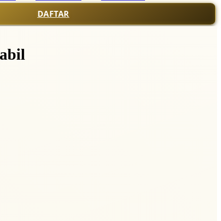
DAFTAR
abil