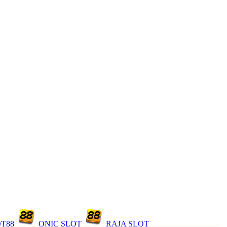
OT88
ONIC SLOT
RAJA SLOT