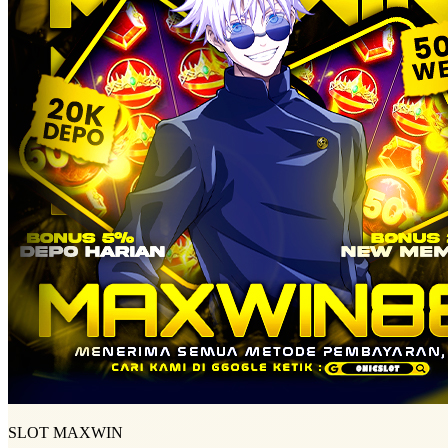
SLOT MAXWIN