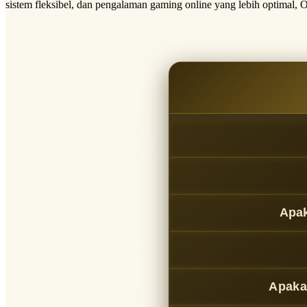
sistem fleksibel, dan pengalaman gaming online yang lebih optimal, 
OnicSlot
merupakan platfo
tampilan menarik, dan per
OnicSlot
menawarkan kombin
Apak
dirancang untuk memberika
Ya,
OnicSlot
mendukung berb
sistem yang tetap nyaman
OnicSlot
dikembangkan den
Apaka
akses, dan memberikan pen