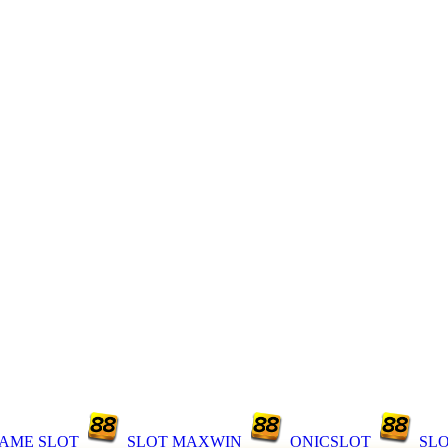
AME SLOT
SLOT MAXWIN
ONICSLOT
SL