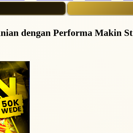
nian dengan Performa Makin St