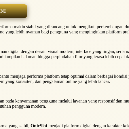
INI
rma makin stabil yang dirancang untuk mengikuti perkembangan dunia
ne yang lebih nyaman bagi pengguna yang menginginkan platform prak
n digital dengan desain visual modern, interface yang ringan, serta 
i tampilan halaman hingga perpindahan fitur yang terasa lebih cepat da
ntu menjaga performa platform tetap optimal dalam berbagai kondisi p
em yang konsisten, dan pengalaman online yang lebih lancar.
an pada kenyamanan pengguna melalui layanan yang responsif dan m
butuhan pengguna modern.
rma yang stabil,
OnicSlot
menjadi platform digital dengan karakter ke