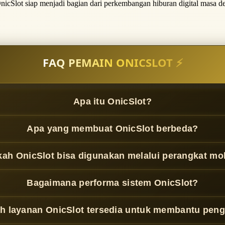
OnicSlot siap menjadi bagian dari perkembangan hiburan digital masa d
FAQ PEMAIN ONICSLOT ⚡
Apa itu OnicSlot?
rm gaming digital modern dengan konsep urban kekinian yang me
Apa yang membuat OnicSlot berbeda?
forma stabil untuk pengalaman online yang lebih nyaman.
asi desain modern, sistem adaptif, navigasi responsif, dan tekno
ah OnicSlot bisa digunakan melalui perangkat mo
n pengalaman gaming lebih lancar serta efisien.
agai perangkat seperti smartphone, tablet, hingga desktop deng
Bagaimana performa sistem OnicSlot?
 digunakan.
gan teknologi digital yang membantu menjaga kestabilan siste
h layanan OnicSlot tersedia untuk membantu pen
galaman online yang lebih optimal.